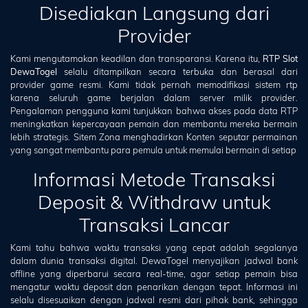
Disediakan Langsung dari
Provider
Kami mengutamakan keadilan dan transparansi. Karena itu,
RTP Slot
DewaTogel
selalu ditampilkan secara terbuka dan berasal dari
provider game resmi. Kami tidak pernah memodifikasi sistem rtp
karena seluruh game berjalan dalam server milik provider.
Pengalaman pengguna kami tunjukkan bahwa akses pada data RTP
meningkatkan kepercayaan pemain dan membantu mereka bermain
lebih strategis. Sitem Zona menghadirkan Konten seputar permainan
yang sangat membantu para pemula untuk memulai bermain di setiap
Informasi Metode Transaksi
Deposit & Withdraw untuk
Transaksi Lancar
Kami tahu bahwa waktu transaksi yang cepat adalah segalanya
dalam dunia transaksi digital. DewaTogel menyajikan jadwal bank
offline yang diperbarui secara real-time, agar setiap pemain bisa
mengatur waktu deposit dan penarikan dengan tepat. Informasi ini
selalu disesuaikan dengan jadwal resmi dari pihak bank, sehingga