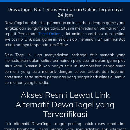
Dewatogel: No. 1 Situs Permainan Online Terpercaya
24 Jam
DewaTogel
adalah situs permainan online terbaik dengan game yang
lengkap dan sangat terpercaya. Situs ini menyediakan permainan judi
seperti Permainan
Togel Online
, slot online, sportsbook dan betting
live casino. Link situs game ini selalu siap menemani 24 jam nonstop
setiap harinya tanpa ada jam Offline.
Situs Togel ini juga menyediakan berbagai fitur menarik yang
memudahkan dalam setiap permainan para user di dalam game play
situs kami. Namun bukan hanya situs ini memberikan pengalaman
bermain yang seru menarik dengan server terbaik dan layanan
profesional serta sisitem permainan yang sangat berkualitas di semua
permainan yang tersedia.
Akses Resmi Lewat Link
Alternatif DewaTogel yang
Terverifikasi
Link Alternatif DewaTogel
sangat penting untuk akses cepat dan
tanpa hambatan. Itulah kenapa kami menyediakan link alternatif