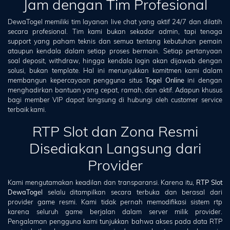
Jam dengan Tim Profesional
DewaTogel memiliki tim layanan live chat yang aktif 24/7 dan dilatih
secara profesional. Tim kami bukan sekadar admin, tapi tenaga
support yang paham teknis dan semua tentang kebutuhan pemain
ataupun kendala dalam setiap proses bermain. Setiap pertanyaan
soal deposit, withdraw, hingga kendala login akan dijawab dengan
solusi, bukan template. Hal ini menunjukkan komitmen kami dalam
membangun kepercayaan pengguna situs
Togel Online
ini dengan
menghadirkan bantuan yang cepat, ramah, dan aktif. Adapun khusus
bagi member VIP dapat langsung di hubungi oleh customer service
terbaik kami.
RTP Slot dan Zona Resmi
Disediakan Langsung dari
Provider
Kami mengutamakan keadilan dan transparansi. Karena itu,
RTP Slot
DewaTogel
selalu ditampilkan secara terbuka dan berasal dari
provider game resmi. Kami tidak pernah memodifikasi sistem rtp
karena seluruh game berjalan dalam server milik provider.
Pengalaman pengguna kami tunjukkan bahwa akses pada data RTP