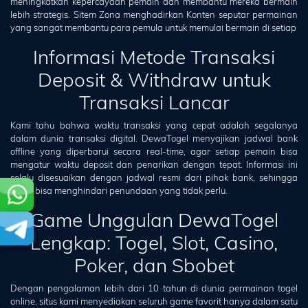
meningkatkan kepercayaan pemain dan membantu mereka bermain
lebih strategis. Sitem Zona menghadirkan Konten seputar permainan
yang sangat membantu para pemula untuk memulai bermain di setiap
Informasi Metode Transaksi
Deposit & Withdraw untuk
Transaksi Lancar
Kami tahu bahwa waktu transaksi yang cepat adalah segalanya
dalam dunia transaksi digital. DewaTogel menyajikan jadwal bank
offline yang diperbarui secara real-time, agar setiap pemain bisa
mengatur waktu deposit dan penarikan dengan tepat. Informasi ini
selalu disesuaikan dengan jadwal resmi dari pihak bank, sehingga
Anda bisa menghindari penundaan yang tidak perlu.
Game Unggulan DewaTogel
Lengkap: Togel, Slot, Casino,
Poker, dan Sbobet
Dengan pengalaman lebih dari 10 tahun di dunia permainan togel
online, situs kami menyediakan seluruh game favorit hanya dalam satu