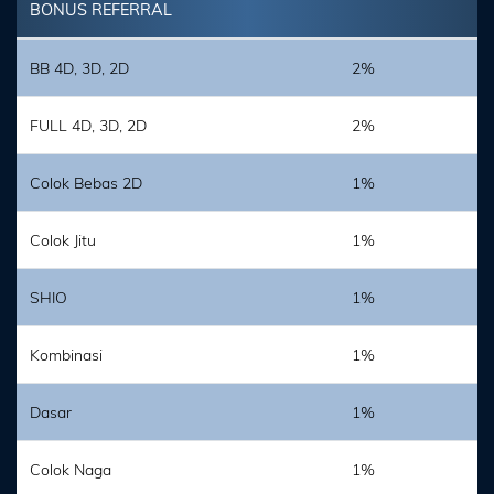
Arcade
BONUS REFERRAL
Deposit
BB 4D, 3D, 2D
2%
History
FULL 4D, 3D, 2D
2%
Referral
Colok Bebas 2D
1%
Promosi
Colok Jitu
1%
SHIO
1%
Hubungi
Kami
Kombinasi
1%
Download
Dasar
1%
6 ©
WATOGEL
Colok Naga
1%
right
erved