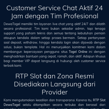
Customer Service Chat Aktif 24
Jam dengan Tim Profesional
DewaTogel memiliki tim layanan live chat yang aktif 24/7 dan dilatih
secara profesional. Tim kami bukan sekadar admin, tapi tenaga
support yang paham teknis dan semua tentang kebutuhan pemain
ataupun kendala dalam setiap proses bermain. Setiap pertanyaan
soal deposit, withdraw, hingga kendala login akan dijawab dengan
solusi, bukan template. Hal ini menunjukkan komitmen kami dalam
membangun kepercayaan pengguna situs
Togel Online
ini dengan
menghadirkan bantuan yang cepat, ramah, dan aktif. Adapun khusus
bagi member VIP dapat langsung di hubungi oleh customer service
terbaik kami.
RTP Slot dan Zona Resmi
Disediakan Langsung dari
Provider
Kami mengutamakan keadilan dan transparansi. Karena itu,
RTP Slot
DewaTogel
selalu ditampilkan secara terbuka dan berasal dari