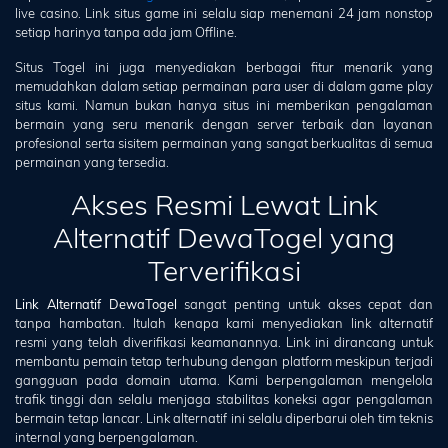
live casino. Link situs game ini selalu siap menemani 24 jam nonstop
setiap harinya tanpa ada jam Offline.
Situs Togel ini juga menyediakan berbagai fitur menarik yang
memudahkan dalam setiap permainan para user di dalam game play
situs kami. Namun bukan hanya situs ini memberikan pengalaman
bermain yang seru menarik dengan server terbaik dan layanan
profesional serta sisitem permainan yang sangat berkualitas di semua
permainan yang tersedia.
Akses Resmi Lewat Link
Alternatif DewaTogel yang
Terverifikasi
Link Alternatif DewaTogel
sangat penting untuk akses cepat dan
tanpa hambatan. Itulah kenapa kami menyediakan link alternatif
resmi yang telah diverifikasi keamanannya. Link ini dirancang untuk
membantu pemain tetap terhubung dengan platform meskipun terjadi
gangguan pada domain utama. Kami berpengalaman mengelola
trafik tinggi dan selalu menjaga stabilitas koneksi agar pengalaman
bermain tetap lancar. Link alternatif ini selalu diperbarui oleh tim teknis
internal yang berpengalaman.